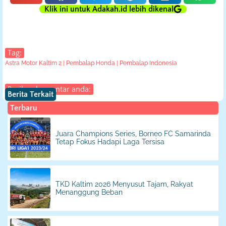
Klik ini untuk Adakah.id lebih dikenal
Tag:
Astra Motor Kaltim 2
|
Pembalap Honda
|
Pembalap Indonesia
Berikan komentar anda:
Berita Terkait
Terbaru
Juara Champions Series, Borneo FC Samarinda
Tetap Fokus Hadapi Laga Tersisa
TKD Kaltim 2026 Menyusut Tajam, Rakyat
Menanggung Beban