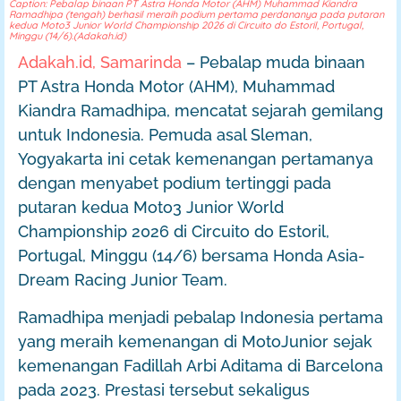
Caption: Pebalap binaan PT Astra Honda Motor (AHM) Muhammad Kiandra
Ramadhipa (tengah) berhasil meraih podium pertama perdananya pada putaran
kedua Moto3 Junior World Championship 2026 di Circuito do Estoril, Portugal,
Minggu (14/6).(Adakah.id)
Adakah.id, Samarinda
– Pebalap muda binaan
PT Astra Honda Motor (AHM), Muhammad
Kiandra Ramadhipa, mencatat sejarah gemilang
untuk Indonesia. Pemuda asal Sleman,
Yogyakarta ini cetak kemenangan pertamanya
dengan menyabet podium tertinggi pada
putaran kedua Moto3 Junior World
Championship 2026 di Circuito do Estoril,
Portugal, Minggu (14/6) bersama Honda Asia-
Dream Racing Junior Team.
Ramadhipa menjadi pebalap Indonesia pertama
yang meraih kemenangan di MotoJunior sejak
kemenangan Fadillah Arbi Aditama di Barcelona
pada 2023. Prestasi tersebut sekaligus