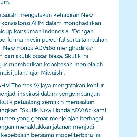
ium.
itsuishi mengatakan kehadiran New
konsistensi AHM dalam menghadirkan
hidup konsumen Indonesia. ”Dengan
 performa mesin powerful serta tambahan
ync, New Honda ADV160 menghadirkan
ari skutik besar biasa. Skutik ini
ligus memberikan kebebasan menjelajah
isi jalan,” ujar Mitsuishi.
r AHM Thomas Wijaya mengatakan kontur
menjadi inspirasi dalam pengembangan
kutik petualang semakin merasakan
angkan. ”Skutik New Honda ADV160 kami
nsumen yang gemar menjelajah berbagai
ualangan menaklukkan jalanan menjadi
kebebasan bersama model terbaru ini,