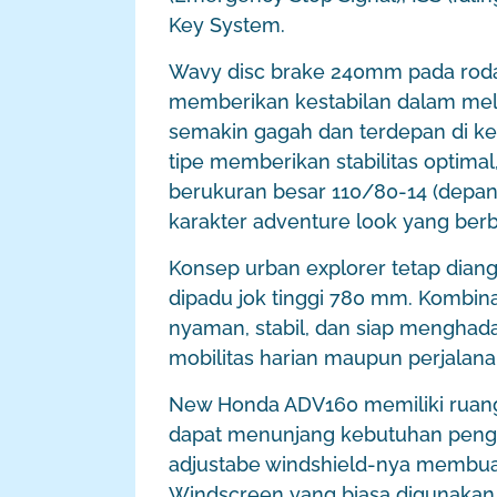
Key System.
Wavy disc brake 240mm pada rod
memberikan kestabilan dalam mel
semakin gagah dan terdepan di ke
tipe memberikan stabilitas optima
berukuran besar 110/80-14 (depan
karakter adventure look yang berbe
Konsep urban explorer tetap dian
dipadu jok tinggi 780 mm. Kombina
nyaman, stabil, dan siap menghadap
mobilitas harian maupun perjalanan
New Honda ADV160 memiliki ruang
dapat menunjang kebutuhan peng
adjustabe windshield-nya membua
Windscreen yang biasa digunakan 