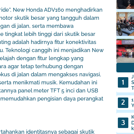
ide”, New Honda ADV160 menghadirkan
) motor skutik besar yang tangguh dalam
gan di jalan, serta membawa
tingkat lebih tinggi dari skutik besar
ing adalah hadirnya fitur konektivitas
u. Teknologi canggih ini menjadikan New
elajah dengan fitur lengkap yang
a agar tetap terhubung dengan
us di jalan dalam mengakses navigasi,
J
 serta menikmati musik. Kemudahan ini
S
T
annya panel meter TFT 5 inci dan USB
e, memudahkan pengisian daya perangkat
1
Y
K
D
k
hankan identitasnya sebagai skutik