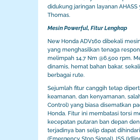
didukung jaringan layanan AHASS ya
Thomas.
Mesin Powerful, Fitur Lengkap
New Honda ADV160 dibekali mesin 
yang menghasilkan tenaga responsi
melimpah 14,7 Nm @6.500 rpm. Me
dinamis, hemat bahan bakar, sekal
berbagai rute.
Sejumlah fitur canggih tetap dip
keamanan, dan kenyamanan, salah
Control) yang biasa disematkan p
Honda. Fitur ini membatasi torsi m
kecepatan putaran ban depan den
terjadinya ban selip dapat dihindari
(Emergency Stop Signal), ISS (Idl