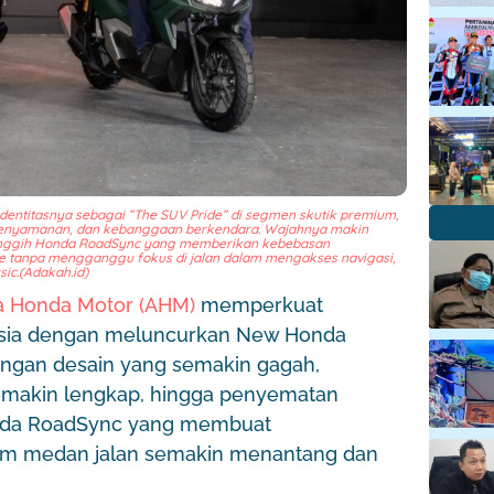
entitasnya sebagai ”The SUV Pride” di segmen skutik premium,
enyamanan, dan kebanggaan berkendara. Wajahnya makin
r canggih Honda RoadSync yang memberikan kebebasan
e tanpa mengganggu fokus di jalan dalam mengakses navigasi,
ic.(Adakah.id)
ra Honda Motor (AHM)
memperkuat
esia dengan meluncurkan New Honda
dengan desain yang semakin gagah,
semakin lengkap, hingga penyematan
Honda RoadSync yang membuat
am medan jalan semakin menantang dan