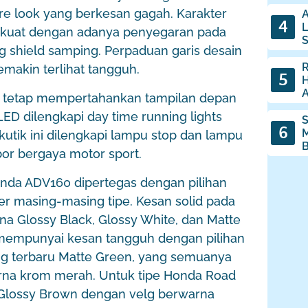
re look yang berkesan gagah. Karakter
A
L
n kuat dengan adanya penyegaran pada
g shield samping. Perpaduan garis desain
R
emakin terlihat tangguh.
H
A
 tetap mempertahankan tampilan depan
 dilengkapi day time running lights
S
M
kutik ini dilengkapi lampu stop dan lampu
B
or bergaya motor sport.
da ADV160 dipertegas dengan pilihan
 masing-masing tipe. Kesan solid pada
rna Glossy Black, Glossy White, dan Matte
mempunyai kesan tangguh dengan pilihan
ng terbaru Matte Green, yang semuanya
na krom merah. Untuk tipe Honda Road
u Glossy Brown dengan velg berwarna