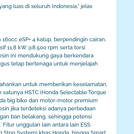
ng luas di seluruh Indonesia,” jelas
160cc eSP+ 4 katup, berpendingin cairan,
f 11,8 kW @8.500 rpm serta torsi
sin ini mendukung gaya berkendara
igus tetap bertenaga untuk menjelajah
ertahankan untuk memberikan keselamatan,
 satunya HSTC (Honda Selectable Torque
ada big bike dan motor-motor premium
esin jika terdeteksi adanya perbedaan
gan ban belakang, sehingga potensi
. Fitur unggulan lain antara lain ESS
ing Stop System) khas Honda, hingga Smart