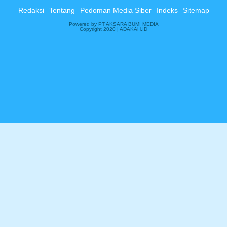
Redaksi
Tentang
Pedoman Media Siber
Indeks
Sitemap
Powered by PT AKSARA BUMI MEDIA
Copyright 2020 | ADAKAH.ID