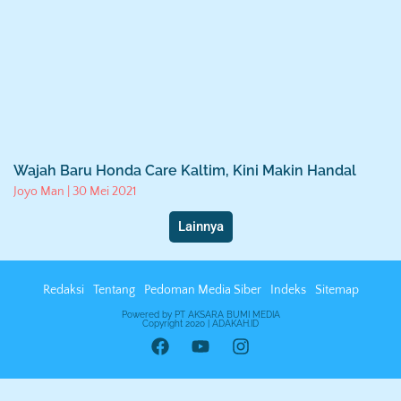
Wajah Baru Honda Care Kaltim, Kini Makin Handal
Joyo Man
30 Mei 2021
Lainnya
Redaksi
Tentang
Pedoman Media Siber
Indeks
Sitemap
Powered by PT AKSARA BUMI MEDIA
Copyright 2020 | ADAKAH.ID