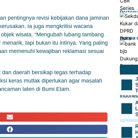
kan pentingnya revisi kebijakan dana jaminan
kerusakan. Ia juga mengkritisi wacana
 objek wisata. “Mengubah lubang tambang
menarik, tapi bukan itu intinya. Yang paling
aan memenuhi kewajiban reklamasi sesuai
dan daerah bersikap tegas terhadap
J
nksi keras mutlak diperlukan agar masalah
S
 ancaman laten di Bumi Etam.
T
A
L
S
R
H