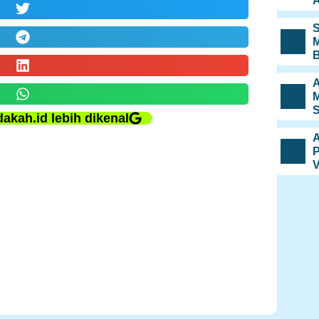
A
S
M
B
A
M
S
dakah.id lebih dikenal
A
P
V